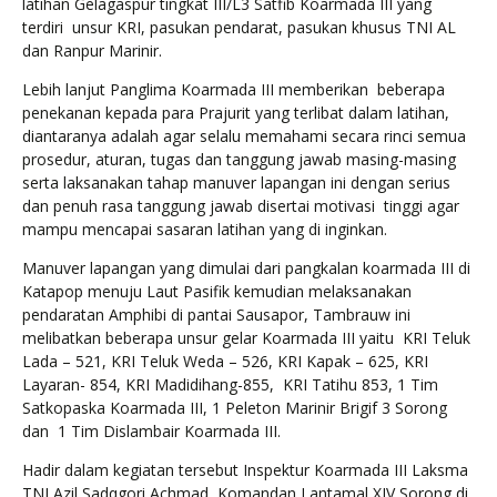
latihan Gelagaspur tingkat III/L3 Satfib Koarmada III yang
terdiri unsur KRI, pasukan pendarat, pasukan khusus TNI AL
dan Ranpur Marinir.
Lebih lanjut Panglima Koarmada III memberikan beberapa
penekanan kepada para Prajurit yang terlibat dalam latihan,
diantaranya adalah agar selalu memahami secara rinci semua
prosedur, aturan, tugas dan tanggung jawab masing-masing
serta laksanakan tahap manuver lapangan ini dengan serius
dan penuh rasa tanggung jawab disertai motivasi tinggi agar
mampu mencapai sasaran latihan yang di inginkan.
Manuver lapangan yang dimulai dari pangkalan koarmada III di
Katapop menuju Laut Pasifik kemudian melaksanakan
pendaratan Amphibi di pantai Sausapor, Tambrauw ini
melibatkan beberapa unsur gelar Koarmada III yaitu KRI Teluk
Lada – 521, KRI Teluk Weda – 526, KRI Kapak – 625, KRI
Layaran- 854, KRI Madidihang-855, KRI Tatihu 853, 1 Tim
Satkopaska Koarmada III, 1 Peleton Marinir Brigif 3 Sorong
dan 1 Tim Dislambair Koarmada III.
Hadir dalam kegiatan tersebut Inspektur Koarmada III Laksma
TNI Azil Sadqgori Achmad, Komandan Lantamal XIV Sorong di