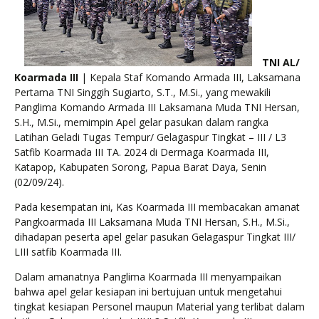
TNI AL/
Koarmada III
| Kepala Staf Komando Armada III, Laksamana
Pertama TNI Singgih Sugiarto, S.T., M.Si., yang mewakili
Panglima Komando Armada III Laksamana Muda TNI Hersan,
S.H., M.Si., memimpin Apel gelar pasukan dalam rangka
Latihan Geladi Tugas Tempur/ Gelagaspur Tingkat – III / L3
Satfib Koarmada III TA. 2024 di Dermaga Koarmada III,
Katapop, Kabupaten Sorong, Papua Barat Daya, Senin
(02/09/24).
Pada kesempatan ini, Kas Koarmada III membacakan amanat
Pangkoarmada III Laksamana Muda TNI Hersan, S.H., M.Si.,
dihadapan peserta apel gelar pasukan Gelagaspur Tingkat III/
LIII satfib Koarmada III.
Dalam amanatnya Panglima Koarmada III menyampaikan
bahwa apel gelar kesiapan ini bertujuan untuk mengetahui
tingkat kesiapan Personel maupun Material yang terlibat dalam