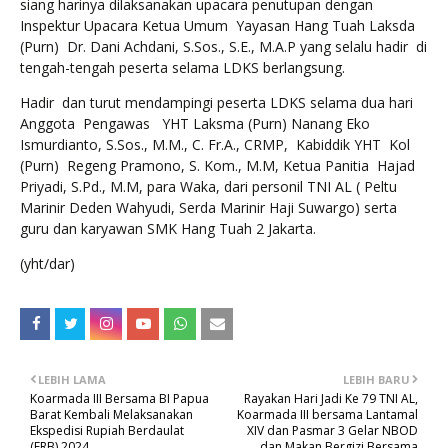
siang harinya dilaksanakan upacara penutupan dengan
Inspektur Upacara Ketua Umum Yayasan Hang Tuah Laksda
(Purn) Dr. Dani Achdani, S.Sos., S.E., M.A.P yang selalu hadir di
tengah-tengah peserta selama LDKS berlangsung.
Hadir dan turut mendampingi peserta LDKS selama dua hari
Anggota Pengawas YHT Laksma (Purn) Nanang Eko
Ismurdianto, S.Sos., M.M., C. Fr.A., CRMP, Kabiddik YHT Kol
(Purn) Regeng Pramono, S. Kom., M.M, Ketua Panitia Hajad
Priyadi, S.Pd., M.M, para Waka, dari personil TNI AL ( Peltu
Marinir Deden Wahyudi, Serda Marinir Haji Suwargo) serta
guru dan karyawan SMK Hang Tuah 2 Jakarta.
(yht/dar)
LEBIH LAMA
LEBIH BARU
Koarmada III Bersama BI Papua
Rayakan Hari Jadi Ke 79 TNI AL,
Barat Kembali Melaksanakan
Koarmada III bersama Lantamal
Ekspedisi Rupiah Berdaulat
XIV dan Pasmar 3 Gelar NBOD
(ERB) 2024
dan Makan Bergizi Bersama