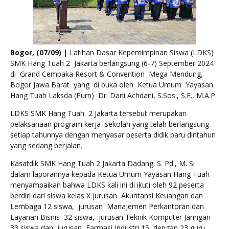
Bogor, (07/09) |
Latihan Dasar Kepemimpinan Siswa (LDKS)
SMK Hang Tuah 2 Jakarta berlangsung (6-7) September 2024
di Grand Cempaka Resort & Convention Mega Mendung,
Bogor Jawa Barat yang di buka oleh Ketua Umum Yayasan
Hang Tuah Laksda (Purn) Dr. Dani Achdani, S.Sos., S.E., M.A.P.
LDKS SMK Hang Tuah 2 Jakarta tersebut merupakan
pelaksanaan program kerja sekolah yang telah berlangsung
setiap tahunnya dengan menyasar peserta didik baru dintahun
yang sedang berjalan.
Kasatdik SMK Hang Tuah 2 Jakarta Dadang. S. Pd., M. Si
dalam laporannya kepada Ketua Umum Yayasan Hang Tuah
menyampaikan bahwa LDKS kali ini di ikuti oleh 92 peserta
berdiri dari siswa kelas X jurusan Akuntansi Keuangan dan
Lembaga 12 siswa, jurusan Manajemen Perkantoran dan
Layanan Bisnis 32 siswa, jurusan Teknik Komputer Jaringan
33 siswa dan jurusan Farmasi Industri 15 dengan 23 guru