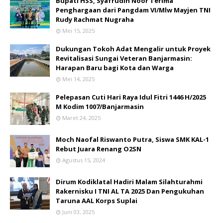
Bupati HSS, Syafrudin Noor Terima
Penghargaan dari Pangdam VI/Mlw Mayjen TNI
Rudy Rachmat Nugraha
Mei 15, 2025
Dukungan Tokoh Adat Mengalir untuk Proyek
Revitalisasi Sungai Veteran Banjarmasin:
Harapan Baru bagi Kota dan Warga
Mei 14, 2025
Pelepasan Cuti Hari Raya Idul Fitri 1446 H/2025
M Kodim 1007/Banjarmasin
Maret 24, 2025
Moch Naofal Riswanto Putra, Siswa SMK KAL-1
Rebut Juara Renang O2SN
Agustus 15, 2024
Dirum Kodiklatal Hadiri Malam Silahturahmi
Rakernisku I TNI AL TA 2025 Dan Pengukuhan
Taruna AAL Korps Suplai
Juni 03, 2025