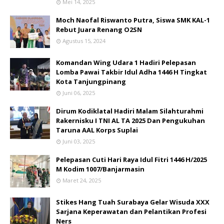
Mei 14, 2025
Moch Naofal Riswanto Putra, Siswa SMK KAL-1
Rebut Juara Renang O2SN
Agustus 15, 2024
Komandan Wing Udara 1 Hadiri Pelepasan
Lomba Pawai Takbir Idul Adha 1446 H Tingkat
Kota Tanjungpinang
Juni 06, 2025
Dirum Kodiklatal Hadiri Malam Silahturahmi
Rakernisku I TNI AL TA 2025 Dan Pengukuhan
Taruna AAL Korps Suplai
Juni 03, 2025
Pelepasan Cuti Hari Raya Idul Fitri 1446 H/2025
M Kodim 1007/Banjarmasin
Maret 24, 2025
Stikes Hang Tuah Surabaya Gelar Wisuda XXX
Sarjana Keperawatan dan Pelantikan Profesi
Ners