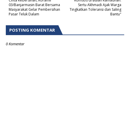
Cinta Kebersihan, Koramil
"Komsos di Bulan Ramadhan:
03/Banjarmasin Barat Bersama
Sertu Akhmadi Ajak Warga
Masyarakat Gelar Pembersihan
Tingkatkan Toleransi dan Saling
Pasar Teluk Dalam
Bantu"
POSTING KOMENTAR
0 Komentar