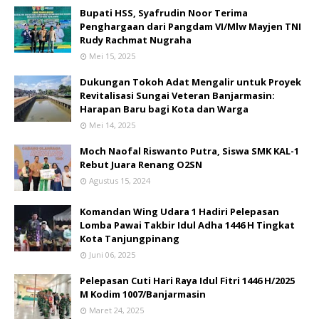
Bupati HSS, Syafrudin Noor Terima
Penghargaan dari Pangdam VI/Mlw Mayjen TNI
Rudy Rachmat Nugraha
Mei 15, 2025
Dukungan Tokoh Adat Mengalir untuk Proyek
Revitalisasi Sungai Veteran Banjarmasin:
Harapan Baru bagi Kota dan Warga
Mei 14, 2025
Moch Naofal Riswanto Putra, Siswa SMK KAL-1
Rebut Juara Renang O2SN
Agustus 15, 2024
Komandan Wing Udara 1 Hadiri Pelepasan
Lomba Pawai Takbir Idul Adha 1446 H Tingkat
Kota Tanjungpinang
Juni 06, 2025
Pelepasan Cuti Hari Raya Idul Fitri 1446 H/2025
M Kodim 1007/Banjarmasin
Maret 24, 2025