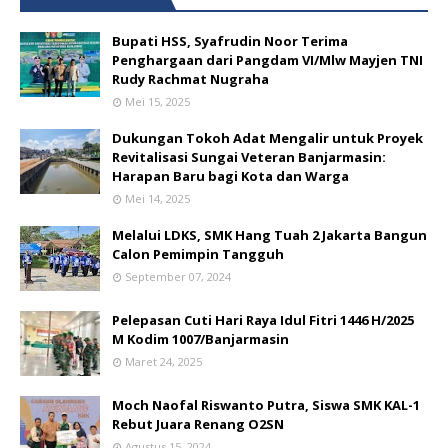
Bupati HSS, Syafrudin Noor Terima
Penghargaan dari Pangdam VI/Mlw Mayjen TNI
Rudy Rachmat Nugraha
Mei 15, 2025
Dukungan Tokoh Adat Mengalir untuk Proyek
Revitalisasi Sungai Veteran Banjarmasin:
Harapan Baru bagi Kota dan Warga
Mei 14, 2025
Melalui LDKS, SMK Hang Tuah 2 Jakarta Bangun
Calon Pemimpin Tangguh
September 07, 2024
Pelepasan Cuti Hari Raya Idul Fitri 1446 H/2025
M Kodim 1007/Banjarmasin
Maret 24, 2025
Moch Naofal Riswanto Putra, Siswa SMK KAL-1
Rebut Juara Renang O2SN
Agustus 15, 2024