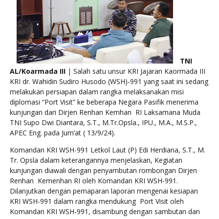
TNI
AL/Koarmada III
| Salah satu unsur KRI Jajaran Kaormada III
KRI dr. Wahidin Sudiro Husodo (WSH)-991 yang saat ini sedang
melakukan persiapan dalam rangka melaksanakan misi
diplomasi “Port Visit” ke beberapa Negara Pasifik menerima
kunjungan dari Dirjen Renhan Kemhan RI Laksamana Muda
TNI Supo Dwi Diantara, S.T., M.Tr.Opsla., IPU., M.A., M.S.P.,
APEC Eng. pada Jum’at ( 13/9/24).
Komandan KRI WSH-991 Letkol Laut (P) Edi Herdiana, S.T., M.
Tr. Opsla dalam keterangannya menjelaskan, Kegiatan
kunjungan diawali dengan penyambutan rombongan Dirjen
Renhan Kemenhan RI oleh Komandan KRI WSH-991.
Dilanjutkan dengan pemaparan laporan mengenai kesiapan
KRI WSH-991 dalam rangka mendukung Port Visit oleh
Komandan KRI WSH-991, disambung dengan sambutan dan